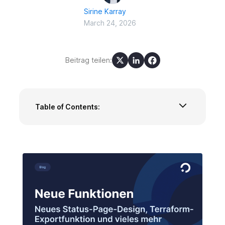
Sirine Karray
March 24, 2026
Beitrag teilen:
Table of Contents:
Statusseiten
ChatOps
Event Flows
Terraform
Alarmierung und Incident-Management
Zugang & Rollen
Abrechnung
Anruf Routing
Mobile Version