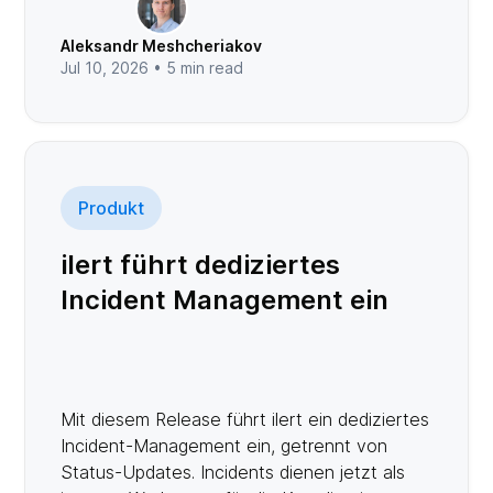
Bereitschaftsaktivitäten bereit. So erhielten
sie einen umfassenden Überblick darüber,
Aleksandr Meshcheriakov
wie ihre Teams und Services auf Incidents
Jul 10, 2026 •
5
min read
reagieren.Diese Funktionen basierten auf
einer separaten analytischen Datenbank, die
auf Google BigQuery lief. Darin lagen die
Zahlen hinter jedem Reporting-Dashboard in
ilert. Und lange Zeit war das völlig
Produkt
ausreichend.
ilert führt dediziertes
Incident Management ein
Mit diesem Release führt ilert ein dediziertes
Incident-Management ein, getrennt von
Status-Updates. Incidents dienen jetzt als