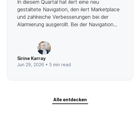
In diesem Quartal hat ilert eine neu
gestaltete Navigation, den ilert Marketplace
und zahlreiche Verbesserungen bei der
Alarmierung ausgerollt. Bei der Navigation
wurden tägliche Ansichten in eine
permanente Top-Bar verschoben und sie
wurde um eine ⌘K-Befehlspalette sowie
eine globale Seitensuche ergänzt. Der
Sirine Karray
Marketplace startet mit den Apps
Jun 29, 2026 •
5
min read
“Notification Preference Policy” und “On-call
Health” sowie dynamischem Service-
Mapping, Standardvorlagen für
Alarmierungen, Filtern für Schweregrade und
Wartungsfenster, dem Edge Connector für
Alle entdecken
On-Premises-Bereitstellung und Self-
Service-Angeboten.