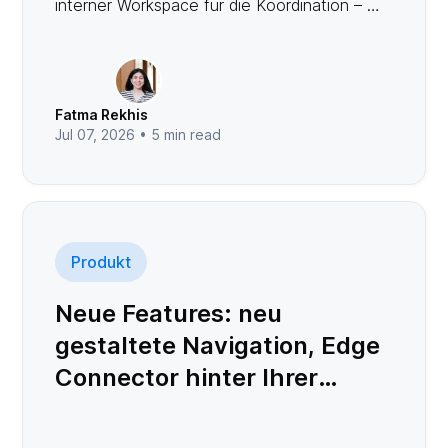
interner Workspace für die Koordination – mit
parallelen Eskalationen, Incident-Kanal,
Incident Commander, Schweregraden, einer
Echtzeit-Timeline und Postmortems. Status-
Updates bleiben die Kommunikationsebene
Fatma Rekhis
für Kunden und Stakeholder und verfügen
Jul 07, 2026 •
5
min read
nun über eine eigene dedizierte Seite.
Produkt
Neue Features: neu
gestaltete Navigation, Edge
Connector hinter Ihrer
Firewall uvm.