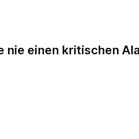
 nie einen kritischen Al
f
S
n