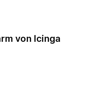
arm von Icinga
Icinga und
SMS
Icinga und
Chat Tools