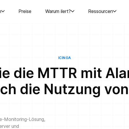
n
Preise
Warum ilert?
Ressourcen
ICINGA
ie die MTTR mit Al
ch die Nutzung von 
ce-Monitoring-Lösung,
erver und