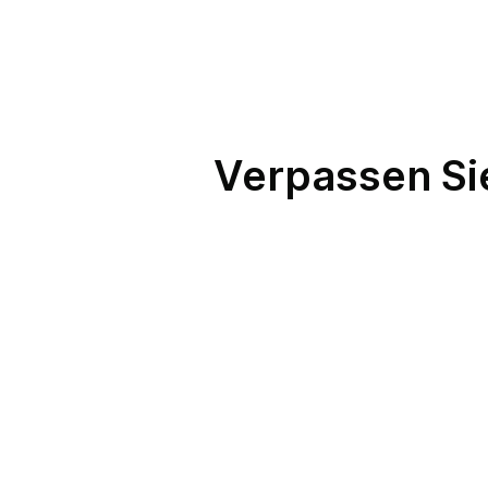
Verpassen Sie
Icinga und
Sprachanru
Icinga und
Android oder iO
Push-Benachrichtigunge