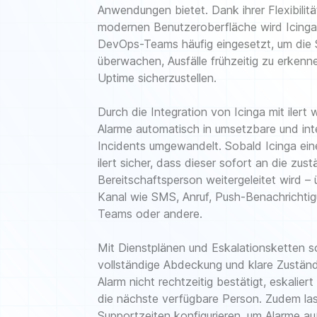
Anwendungen bietet. Dank ihrer Flexibilitä
modernen Benutzeroberfläche wird Icinga
DevOps-Teams häufig eingesetzt, um die
überwachen, Ausfälle frühzeitig zu erken
Uptime sicherzustellen.
Durch die Integration von Icinga mit ilert
Alarme automatisch in umsetzbare und intel
Incidents umgewandelt. Sobald Icinga einen
ilert sicher, dass dieser sofort an die zus
Bereitschaftsperson weitergeleitet wird 
Kanal wie SMS, Anruf, Push-Benachrichtig
Teams oder andere.
Mit Dienstplänen und Eskalationsketten sor
vollständige Abdeckung und klare Zuständi
Alarm nicht rechtzeitig bestätigt, eskaliert
die nächste verfügbare Person. Zudem las
Supportzeiten konfigurieren, um Alarme au