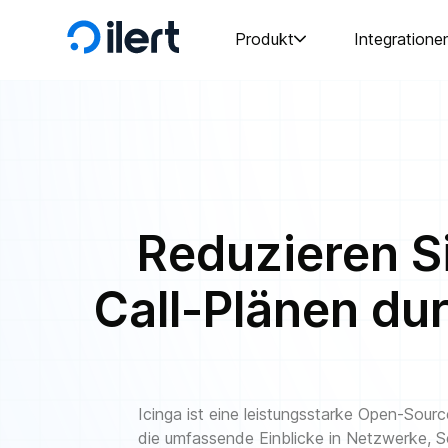
Produkt
Integratione
Reduzieren S
Call-Plänen dur
Icinga ist eine leistungsstarke Open-Sour
die umfassende Einblicke in Netzwerke, S