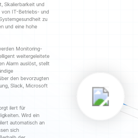
t, Skalierbarkeit und
 von IT-Betriebs- und
 Systemgesundheit zu
nen und eine hohe
 werden Monitoring-
ligent weitergeleitete
 Alarm auslöst, stellt
tändige
– über den bevorzugten
ung, Slack, Microsoft
gt ilert für
gkeiten. Wird ein
 ilert automatisch an
sen sich
ßerhalb der