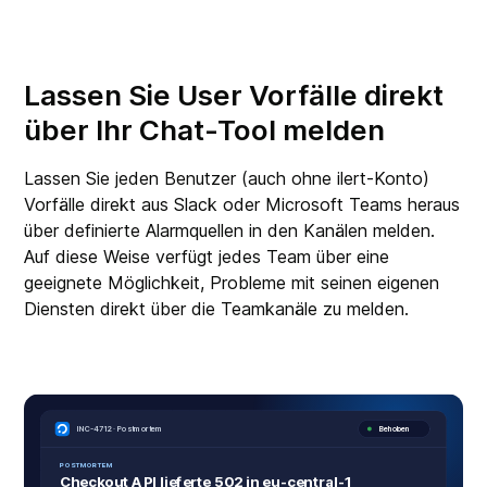
Lassen Sie User Vorfälle direkt
über Ihr Chat-Tool melden
Lassen Sie jeden Benutzer (auch ohne ilert-Konto)
Vorfälle direkt aus Slack oder Microsoft Teams heraus
über definierte Alarmquellen in den Kanälen melden.
Auf diese Weise verfügt jedes Team über eine
geeignete Möglichkeit, Probleme mit seinen eigenen
Diensten direkt über die Teamkanäle zu melden.
S
y
K
3
I
N
C
-
4
7
1
2
·
P
o
s
t
m
o
r
t
e
m
B
e
h
o
b
e
n
P
O
S
T
M
O
R
T
E
M
C
h
e
c
k
o
u
t
A
P
I
l
i
e
f
e
r
t
e
5
0
2
i
n
e
u
-
c
e
n
t
r
a
l
-
1