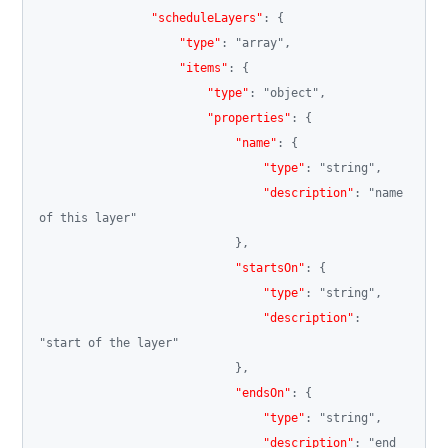
"scheduleLayers"
:
{
"type"
:
"array"
,
"items"
:
{
"type"
:
"object"
,
"properties"
:
{
"name"
:
{
"type"
:
"string"
,
"description"
:
"name 
of this layer"
}
,
"startsOn"
:
{
"type"
:
"string"
,
"description"
:
"start of the layer"
}
,
"endsOn"
:
{
"type"
:
"string"
,
"description"
:
"end 