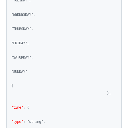
"TUESDAY"
,
"WEDNESDAY"
,
"THURSDAY"
,
"FRIDAY"
,
"SATURDAY"
,
"SUNDAY"
]
}
,
"time"
:
{
"type"
:
"string"
,