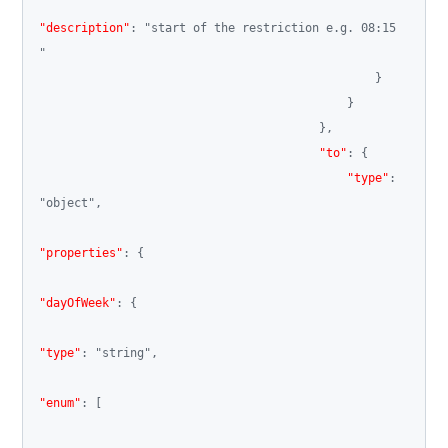
"description"
:
"start of the restriction e.g. 08:15 
"
}
}
}
,
"to"
:
{
"type"
:
"object"
,
"properties"
:
{
"dayOfWeek"
:
{
"type"
:
"string"
,
"enum"
:
[