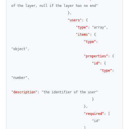
of the layer, null if the layer has no end"
}
,
"users"
:
{
"type"
:
"array"
,
"items"
:
{
"type"
:
"object"
,
"properties"
:
{
"id"
:
{
"type"
:
"number"
,
"description"
:
"the identifier of the user"
}
}
,
"required"
:
[
"id"
]