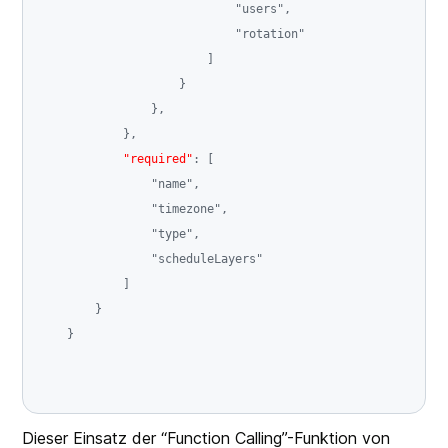
"users"
,
"rotation"
]
}
}
,
}
,
"required"
:
[
"name"
,
"timezone"
,
"type"
,
"scheduleLayers"
]
}
}
Dieser Einsatz der “Function Calling”-Funktion von