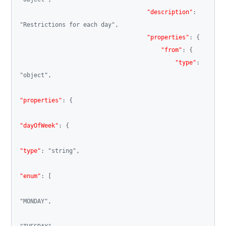
"description"
:
"Restrictions for each day"
,
"properties"
:
{
"from"
:
{
"type"
:
"object"
,
"properties"
:
{
"dayOfWeek"
:
{
"type"
:
"string"
,
"enum"
:
[
"MONDAY"
,