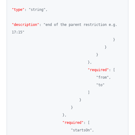
"type"
:
"string"
,
"description"
:
"end of the parent restriction e.g. 
17:15"
}
}
}
}
,
"required"
:
[
"from"
,
"to"
]
}
}
}
,
"required"
:
[
"startsOn"
,