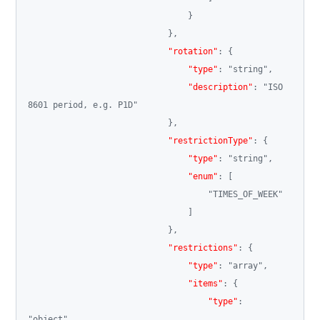
}
}
,
"rotation"
:
{
"type"
:
"string"
,
"description"
:
"ISO 
8601 period, e.g. P1D"
}
,
"restrictionType"
:
{
"type"
:
"string"
,
"enum"
:
[
"TIMES_OF_WEEK"
]
}
,
"restrictions"
:
{
"type"
:
"array"
,
"items"
:
{
"type"
:
"object"
,