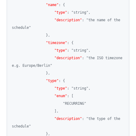
"name"
:
{
"type"
:
"string"
,
"description"
:
"the name of the 
schedule"
}
,
"timezone"
:
{
"type"
:
"string"
,
"description"
:
"the ISO timezone 
e.g. Europe/Berlin"
}
,
"type"
:
{
"type"
:
"string"
,
"enum"
:
[
"RECURRING"
]
,
"description"
:
"the type of the 
schedule"
}
,