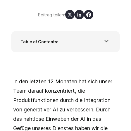
Beitrag teilen:
Table of Contents:
Vorbereiten: Nutzen Sie AI für die
Einsatzplanung
Reagieren: Lassen Sie AI Incident-Details
kommunizieren
Lernen: Erstellen Sie automatisch
In den letzten 12 Monaten hat sich unser
Nachbesprechungen
Team darauf konzentriert, die
Was als nächstes kommt
Produktfunktionen durch die Integration
von generativer AI zu verbessern. Durch
das nahtlose Einweben der AI in das
Gefüge unseres Dienstes haben wir die