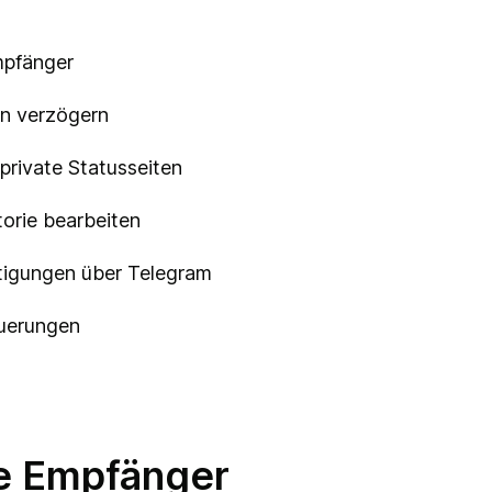
pfänger
en verzögern
r private Statusseiten
orie bearbeiten
tigungen über Telegram
uerungen
e Empfänger