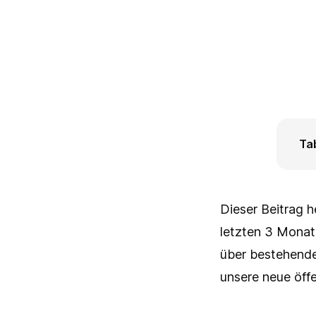
Ta
Me
Esk
IP-
Dieser Beitrag h
Die
letzten 3 Monate
Neu
über bestehende
unsere neue öff