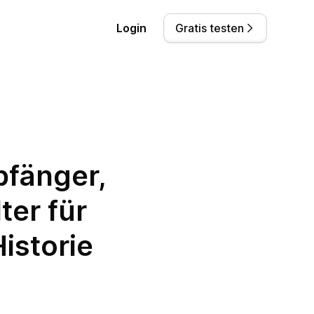
Login
Gratis testen
pfänger,
ter für
istorie