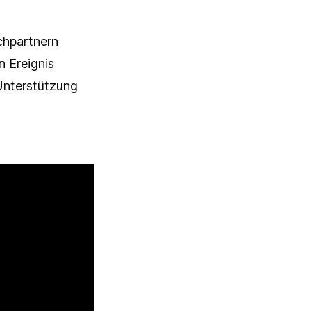
chpartnern
n Ereignis
 Unterstützung