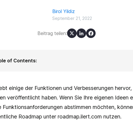
Birol Yildiz
September 21, 2022
Beitrag teilen:
ble of Contents:
hrere Empfänger
alationen verzögern
Filter für private Statusseiten
ebt einige der Funktionen und Verbesserungen hervor, 
 Historie der Uptime bearbeiten
n veröffentlicht haben. Wenn Sie Ihre eigenen Ideen e
er Benachrichtigungskanal: Telegram
 Funktionsanforderungen abstimmen möchten, können
entliche Roadmap unter roadmap.ilert.com nutzen.