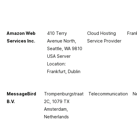
Amazon Web
410 Terry
Cloud Hosting
Fran
Services Inc.
Avenue North,
Service Provider
Seattle, WA 9810
USA Server
Location:
Frankfurt, Dublin
MessageBird
Trompenburgstraat
Telecommunication
N
B.V.
2C, 1079 TX
Amsterdam,
Netherlands