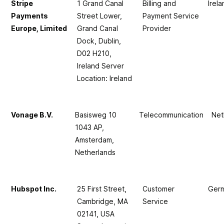
Stripe
1 Grand Canal
Billing and
Irel
Payments
Street Lower,
Payment Service
Europe, Limited
Grand Canal
Provider
Dock, Dublin,
D02 H210,
Ireland Server
Location: Ireland
Vonage B.V.
Basisweg 10
Telecommunication
Net
1043 AP,
Amsterdam,
Netherlands
Hubspot Inc.
25 First Street,
Customer
Ger
Cambridge, MA
Service
02141, USA