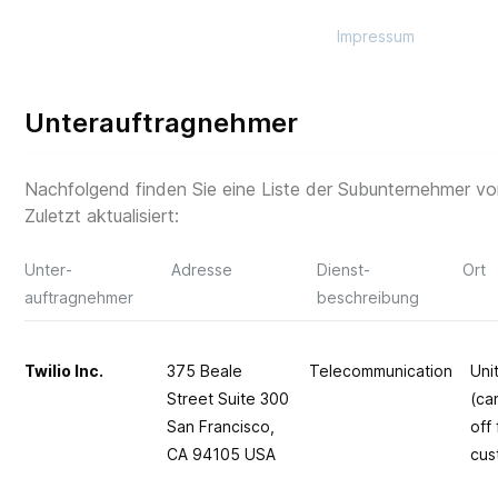
Impressum
Unterauftragnehmer
Nachfolgend finden Sie eine Liste der Subunternehmer von 
Zuletzt aktualisiert:
Unter­
Adresse
Dienst­
Ort
auftragnehmer
beschreibung
Twilio Inc.
375 Beale
Telecommunication
Uni
Street Suite 300
(ca
San Francisco,
off
CA 94105 USA
cus