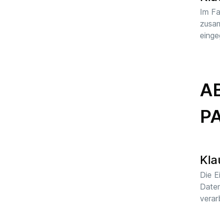
Im Fa
zusam
einge
AB
P
Kla
Die E
Daten
verar