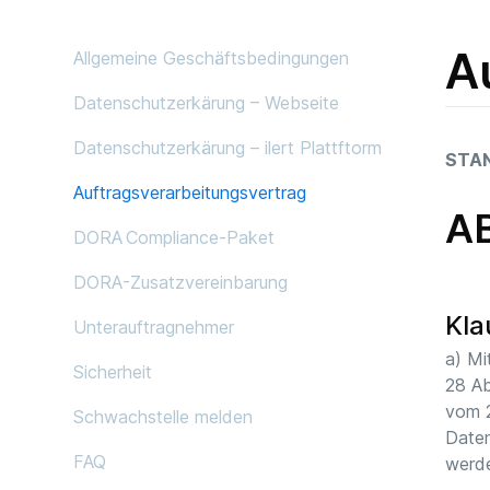
A
Allgemeine Geschäftsbedingungen
Datenschutzerkärung – Webseite
Datenschutzerkärung – ilert Plattftorm
STA
Auftragsverarbeitungsvertrag
A
DORA Compliance‑Paket
DORA-Zusatzvereinbarung
Kla
Unterauftragnehmer
a) Mi
Sicherheit
28 Ab
vom 2
Schwachstelle melden
Daten
FAQ
werd