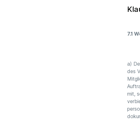
Kla
7.1 
a) De
des V
Mitgl
Auftr
mit, 
verbi
perso
dokum