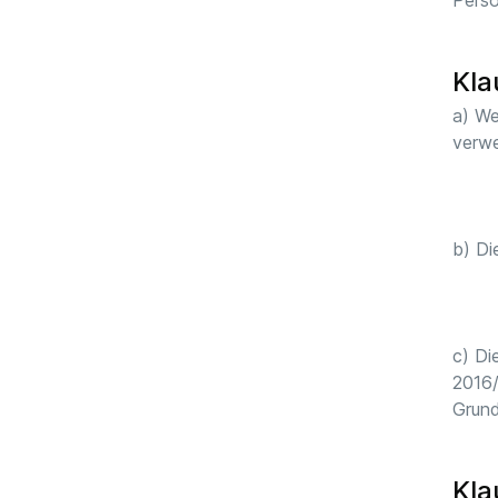
Pers
Kla
a) We
verwe
b) Di
c) Di
2016/
Grund
Kla