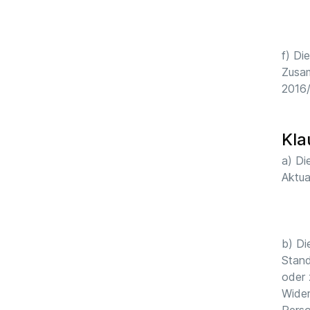
f) Di
Zusam
2016/
Kla
a) Di
Aktua
b) Di
Stand
oder 
Wider