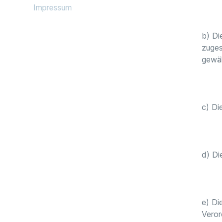
Impressum
b) Di
zuges
gewäh
c) Di
d) Di
e) Di
Veror