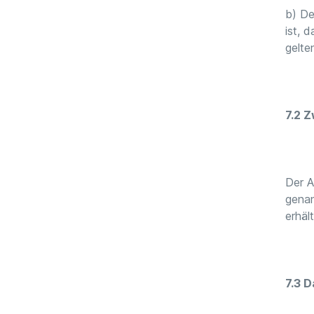
b) De
ist, 
gelte
7.2 
Der A
genan
erhält
7.3 