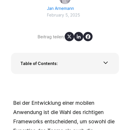
Jan Arnemann
February 5, 2025
Beitrag teilen:
Table of Contents:
Ionic vs. React Native: Ein kurzer Überblick
Vergleich: Ionic vs. React Native
Warum haben wir bei ilert uns für Ionic
entschieden?
Wann könnte React Native besser geeignet
Bei der Entwicklung einer mobilen
sein?
Anwendung ist die Wahl des richtigen
Ionic vs. React Native: Die richtige
Frameworks entscheidend, um sowohl die
Entscheidung treffen