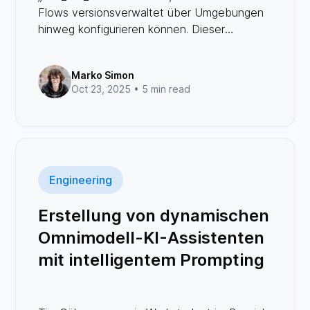
Flows versionsverwaltet über Umgebungen
hinweg konfigurieren können. Dieser
Blogbeitrag bietet einen Überblick darüber,
wie Call Flows in Terraform verwaltet
Marko Simon
werden, und erläutert Vorteile und zentrale
Oct 23, 2025 •
5 min read
Anwendungsfälle.
Engineering
Erstellung von dynamischen
Omnimodell-KI-Assistenten
mit intelligentem Prompting