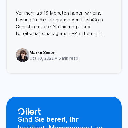
Vor mehr als 16 Monaten haben wir eine
Lösung für die Integration von HashiCorp
Consul in unsere Alarmierungs- und
Bereitschaftsmanagement-Plattform mit
Hilfe von consul-alerts entwickelt - eine
spezielle Anwendung, die die Kommunikation
Marko Simon
zwischen einer installierten Consul-Instanz
Oct 10, 2022 •
5 min read
und einem bestehenden ilert-Konto
ermöglicht.
Sind Sie bereit, Ihr
Incident-Management zu