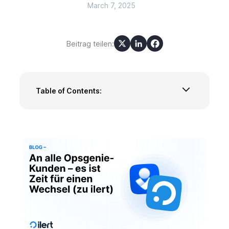
March 7, 2025
Beitrag teilen:
Table of Contents:
Jira Service Management vs. Echtzeit-
Incident-Management
Compass – ein Entwicklerportal, aber keine
Incident-Management-Lösung
Why ilert is the best Opsgenie alternative
Unser Fazit