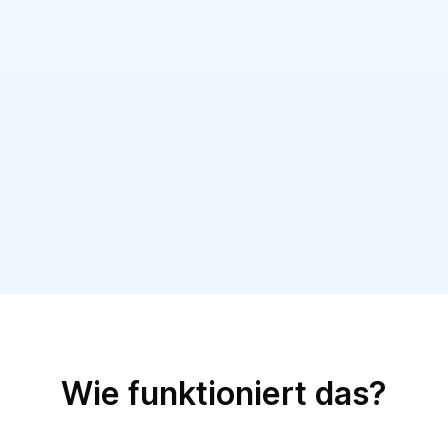
Bereitschaftspläne
ilert bietet eine flexible Planungslösung, die es Ihnen
ermöglicht, rotierende, wiederkehrende Pläne und
statische Pläne mit einer kalenderähnlichen
Benutzeroberfläche zu erstellen.
Wie funktioniert das?