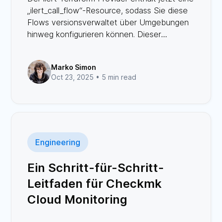
„ilert_call_flow“-Resource, sodass Sie diese
Flows versionsverwaltet über Umgebungen
hinweg konfigurieren können. Dieser
Blogbeitrag bietet einen Überblick darüber,
wie Call Flows in Terraform verwaltet
Marko Simon
werden, und erläutert Vorteile und zentrale
Oct 23, 2025 •
5 min read
Anwendungsfälle.
Engineering
Ein Schritt-für-Schritt-
Leitfaden für Checkmk
Cloud Monitoring