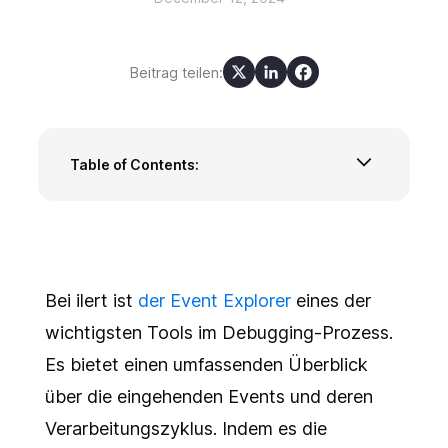
Beitrag teilen:
Table of Contents:
Die Schwierigkeiten der Fehlersuche ohne
Event-Transparenz
Funktionen des Event-Explorers
Von der HTTP Anfrage bis zum Event
Explorer: Die Reise eines Events
Bei ilert ist
der Event Explorer
eines der
nachverfolgen
wichtigsten Tools im Debugging-Prozess.
Fazit
Es bietet einen umfassenden Überblick
über die eingehenden Events und deren
Verarbeitungszyklus. Indem es die