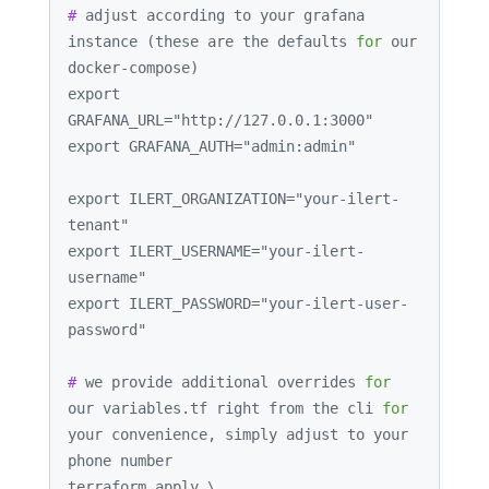
# 
adjust according to your grafana 
instance (these are the defaults 
for
 our 
docker-compose)
export 
GRAFANA_URL="http://127.0.0.1:3000"

export GRAFANA_AUTH="admin:admin"

export ILERT_ORGANIZATION="your-ilert-
tenant"

export ILERT_USERNAME="your-ilert-
username"

export ILERT_PASSWORD="your-ilert-user-
# 
we provide additional overrides 
for
our variables.tf right from the cli 
for
your convenience, simply adjust to your 
phone number
terraform apply \
