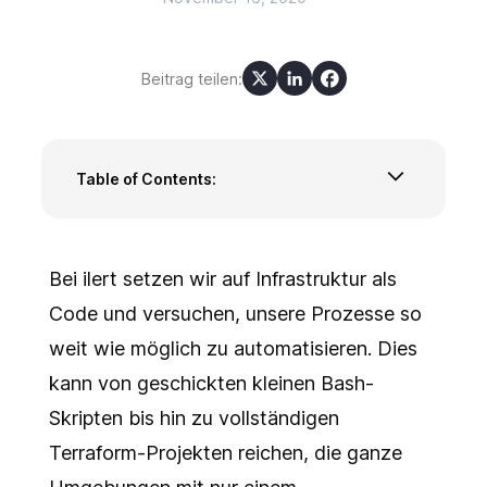
Beitrag teilen:
Table of Contents:
Anforderungen
Anweisungen zur Einrichtung von Grafana
Anweisungen zur Einrichtung von ilert
Bei ilert setzen wir auf Infrastruktur als
Anweisungen zur Einrichtung von Terraform
Code und versuchen, unsere Prozesse so
Terraform verstehen
weit wie möglich zu automatisieren. Dies
Anbieter
Ressourcen
kann von geschickten kleinen Bash-
Variablen
Skripten bis hin zu vollständigen
Docker-Compose-Dateien
Terraform-Projekten reichen, die ganze
Automatisierung der Infrastruktur
Projekt vorbereiten