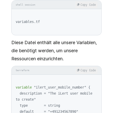
Copy Code
shell session
Diese Datei enthält alle unsere Variablen,
die benötigt werden, um unsere
Ressourcen einzurichten.
Copy Code
terraform
variable
"ilert_user_mobile_number"
 {

  description = 
"The iLert user mobile 
to create"
  type        = string

  default     = 
"+491234567890"