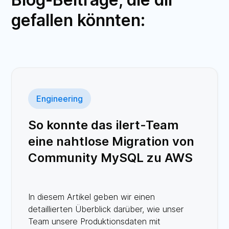
gefallen könnten:
Engineering
So konnte das ilert-Team
eine nahtlose Migration von
Community MySQL zu AWS
RDS Aurora mit minimalen
Auswirkungen auf die
In diesem Artikel geben wir einen
Kunden erreichen
detaillierten Überblick darüber, wie unser
Team unsere Produktionsdaten mit