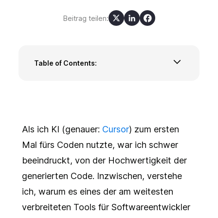
Beitrag teilen:
Table of Contents:
Cursor für die Code-Navigation
Boilerplate-Code und Unit-Tests
Beschleunigtes Lernen neuer Technologien
Learnings
Fazit
Als ich KI (genauer:
Cursor
) zum ersten
Mal fürs Coden nutzte, war ich schwer
beeindruckt, von der Hochwertigkeit der
generierten Code. Inzwischen, verstehe
ich, warum es eines der am weitesten
verbreiteten Tools für Softwareentwickler